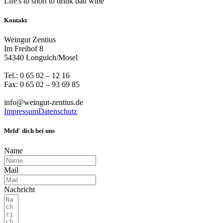
Life's to short to
drink
bad
wine
Kontakt
Weingut Zentius
Im Freihof 8
54340 Longuich/Mosel
Tel.: 0 65 02 – 12 16
Fax: 0 65 02 – 93 69 85
info@weingut-zentius.de
Impressum
Datenschutz
Meld' dich bei uns
Name
Mail
Nachricht