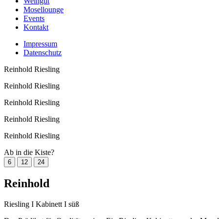
Weingut
Mosellounge
Events
Kontakt
Impressum
Datenschutz
Reinhold
Riesling
Reinhold
Riesling
Reinhold
Riesling
Reinhold
Riesling
Reinhold
Riesling
Ab in die Kiste?
6
12
24
Reinhold
Riesling I Kabinett I süß